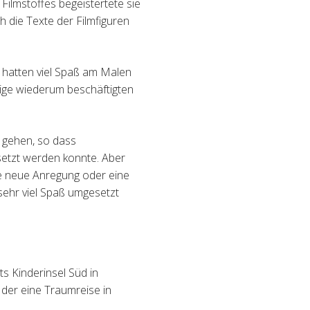
Filmstoffes begeistertete sie
 die Texte der Filmfiguren
 hatten viel Spaß am Malen
nige wiederum beschäftigten
 gehen, so dass
etzt werden konnte.
Aber
le neue Anregung oder eine
sehr viel Spaß umgesetzt
ts Kinderinsel S
ü
d in
, der eine Traumreise in