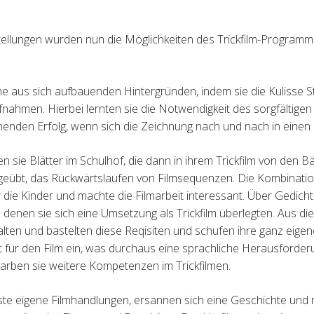
ellungen wurden nun die Möglichkeiten des
Trickfilm-Programm
lme aus sich aufbauenden Hintergründen, indem sie
die Kulisse 
aufnahmen.
Hierbei lernten sie die Notwendigkeit des sorgfältigen 
enden Erfolg, wenn sich die Zeichnung nach und
nach in einen 
ie Blätter im Schulhof, die dann in ihrem Trick
film von den B
geübt,
das Rückwärtslaufen von Filmsequenzen. Die Kombinati
r die Kinder und machte die Filmarbeit interessant.
Über Gedicht
u denen
sie sich eine Umsetzung als Trickfilm überlegten. Aus d
lten und bastelten diese Reqisiten und schufen ihre ganz eigen
 für den Film ein, was durchaus eine sprachliche Herausforderun
arben sie weitere Kompetenzen im Trickfilmen.
te eigene Filmhandlungen, ersannen sich eine Geschichte und m