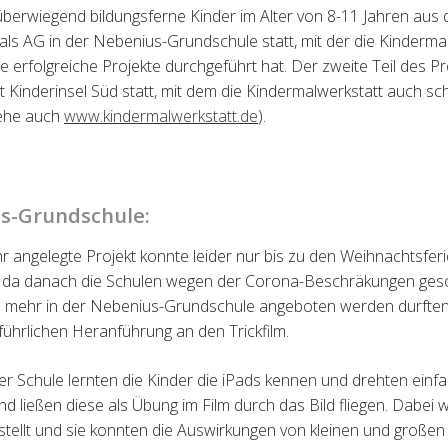
ü
berwiegend bildungsferne Kinder im Alter von 8-11 Jahren aus 
t als AG in der Nebenius-Grundschule statt, mit der die Kinderma
 erfolgreiche Projekte durchgef
ü
hrt hat. Der zweite Teil des Pr
 Kinderinsel Süd statt, mit dem die Kindermalwerkstatt auch s
ehe auch
www.kindermalwerkstatt.de
).
us-Grundschule:
r angelegte Projekt konnte leider nur bis zu den
Weihnachtsferi
, da danach die
Schulen wegen der Corona-Beschräkungen gesc
 mehr in der Nebenius-Grundschule angeboten we
rden durften
führlichen
Heranführung an den Trickfilm.
er Schule lernten die Kinder die iPads kennen und
drehten einfa
nd ließen diese als
Übung im Film durch das Bild fliegen. Dabei
stellt und sie konnten die Auswirkungen von kleinen und
großen