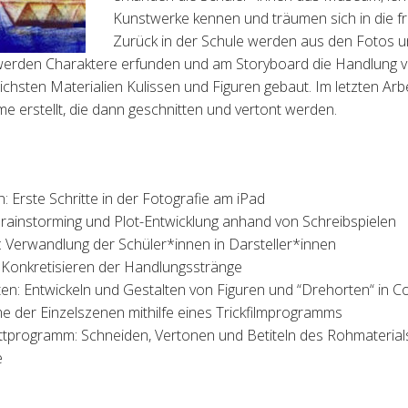
Kunstwerke
kennen und träumen sich in die f
Zur
ü
ck in der
Schule werden aus den Fotos u
 werden Charaktere erfunden und am Storyboard die
Handlung vi
ichsten Materialien Kulissen und Figuren gebaut. Im
letzten Arb
me erstellt, die dann geschnitten und vertont
werden.
rste Schritte in der Fotografie am iPad
Brainstorming und Plot-Entwicklung anhand von Schreibspielen
: Verwandlung der Sch
ü
ler*innen in Darsteller*innen
 Konkretisieren der Handlungsstränge
ten: Entwickeln und Gestalten von Figuren und “Drehorten“ in Co
 der Einzelszenen mithilfe eines Trickfilmprogramms
nittprogramm: Schneiden, Vertonen und Betiteln des Rohmaterial
e