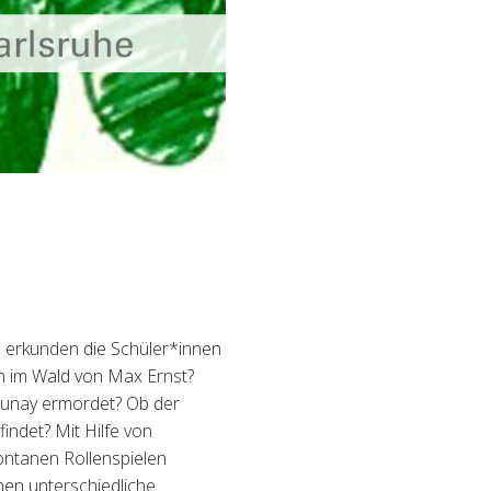
 erkunden die Sch
ü
ler*innen
 im Wald von Max Ernst?
aunay ermordet? Ob der
indet? Mit Hilfe von
ontanen Rollenspielen
nen unterschiedliche