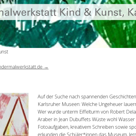
unst
ndermalwerkstatt.de →
Auf der Suche nach spannenden Geschichten
Karlsruher Museen: Welche Ungeheuer lauern
Wer wurde unterm Eiffelturm von Robert Del
Araber in Jean Dubuffets W
ü
ste wohl Wasser f
Foto
aufgaben, kreativem Schreiben sowie sp
erkunden
die Sch
ü
ler*innen das Museum, ler