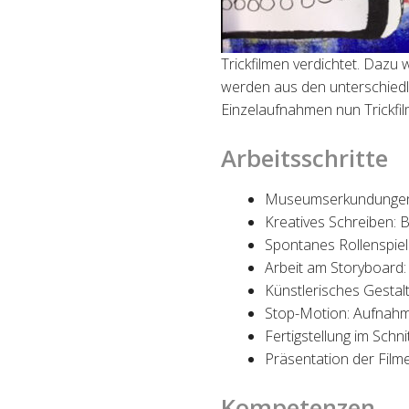
Trickfilmen
verdichtet. Dazu
werden aus den unterschiedl
Einzelaufnahmen nun Trickfil
Arbeitsschritte
Museumserkundungen: E
Kreatives Schreiben: 
Spontanes Rollenspiel
Arbeit am Storyboard:
K
ü
nstlerisches Gestal
Stop-Motion: Aufnahme
Fertigstellung im Sch
Präsentation der Film
Kompetenzen