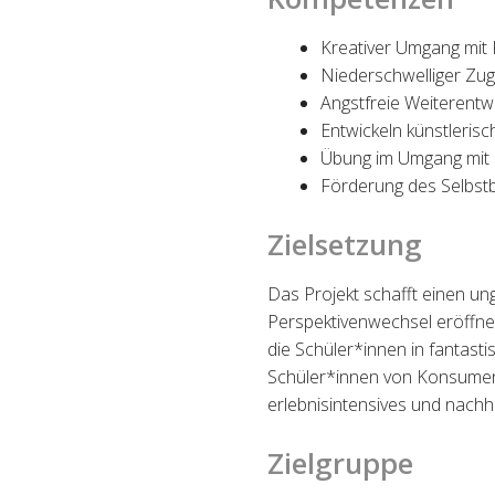
Kreativer Umgang mit 
Niederschwelliger Z
Angstfreie Weiterentw
Entwickeln k
ü
nstleris
Übung im Umgang mit h
Förderung des Selbst
Zielsetzung
Das Projekt schafft einen 
Perspektivenwechsel eröffn
die
Sch
ü
ler*innen in fantast
Sch
ü
ler*innen von Konsum
erlebnisintensives und nachh
Zielgruppe