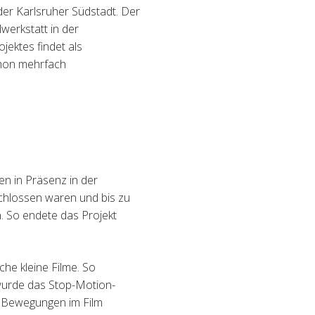
der Karlsruher S
ü
dstadt.
Der
lwerkstatt in der
ojektes findet als
chon mehrfach
en in Präsenz in der
hlossen waren und bis zu
. So endete das Projekt
che kleine Filme. So
 wurde das Stop-Motion-
 Bewegungen im Film