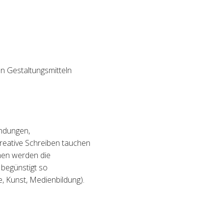
en Gestaltungsmitteln
undungen,
reative Schreiben tauchen
lmen werden die
 beg
ü
nstigt so
, Kunst, Medienbildung).