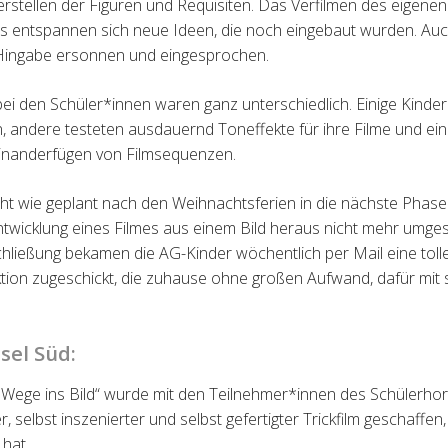
stellen der Figuren und Requisiten. Das Verfilmen des eigenen 
s entspannen sich neue Ideen, die noch eingebaut wurden. Auch
Hingabe ersonnen und eingesprochen.
i den Schüler*innen waren ganz unterschiedlich. Einige Kinder
n, andere testeten ausdauernd Toneffekte für ihre Filme und ei
neinanderfügen von Filmsequenzen.
cht wie geplant nach den
Weihnachtsferien in die nächste Phase
wicklung eines Filmes aus einem Bild
heraus nicht mehr umges
chließung bekamen die AG-Kinder
wöchentlich per Mail eine tol
ktion zugeschickt, die zuhause ohne großen
Aufwand, dafür mit 
nsel Süd:
 „Wege ins Bild“ wurde mit den Teilnehmer*innen des Sch
ü
lerhor
, selbst inszenierter und selbst gefertigter Trickfilm geschaffen
hat.