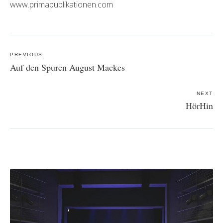
www.primapublikationen.com
Post
navigation
PREVIOUS
Auf den Spuren August Mackes
NEXT
HörHin