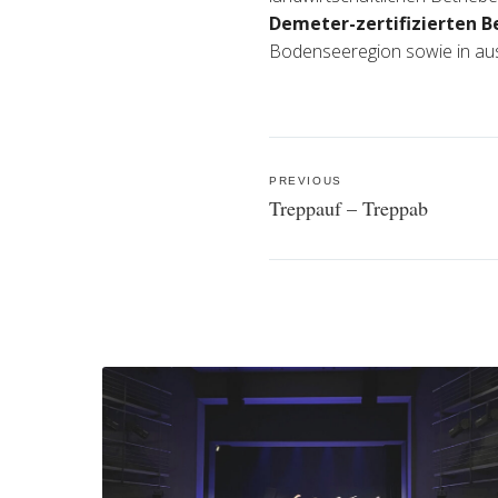
Demeter-zertifizierten B
Bodenseeregion sowie in au
Post
PREVIOUS
navigation
Treppauf – Treppab