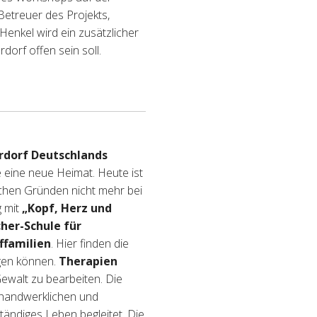
Betreuer des Projekts,
enkel wird ein zusätzlicher
dorf offen sein soll.
erdorf Deutschlands
 eine neue Heimat. Heute ist
lichen Gründen nicht mehr bei
g mit
„Kopf, Herz und
scher-Schule für
ffamilien
. Hier finden die
rgen können.
Therapien
ewalt zu bearbeiten. Die
handwerklichen und
tändiges Leben begleitet. Die