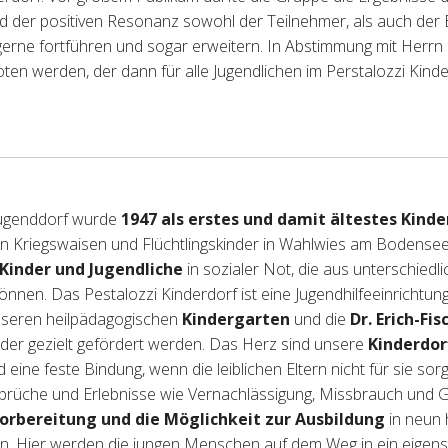
 der positiven Resonanz sowohl der Teilnehmer, als auch der 
rne fortführen und sogar erweitern. In Abstimmung mit Herrn H
en werden, der dann für alle Jugendlichen im Perstalozzi Kinder
Jugenddorf wurde
1947 als erstes und damit ältestes Kind
n Kriegswaisen und Flüchtlingskinder in Wahlwies am Bodensee
 Kinder und Jugendliche
in sozialer Not, die aus unterschied
 können. Das Pestalozzi Kinderdorf ist eine Jugendhilfeeinrichtun
unseren heilpädagogischen
Kindergarten
und die
Dr. Erich-Fi
nder gezielt gefördert werden. Das Herz sind unsere
Kinderdor
 eine feste Bindung, wenn die leiblichen Eltern nicht für sie so
brüche und Erlebnisse wie Vernachlässigung, Missbrauch und G
orbereitung und die Möglichkeit zur Ausbildung
in neun 
en. Hier werden die jungen Menschen auf dem Weg in ein eigens