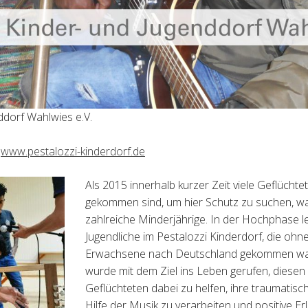
ddorf Wahlwies e.V.
r
www.pestalozzi-kinderdorf.de
Als 2015 innerhalb kurzer Zeit viele Geflücht
gekommen sind, um hier Schutz zu suchen, w
zahlreiche Minderjährige. In der Hochphase l
Jugendliche im Pestalozzi Kinderdorf, die ohn
Erwachsene nach Deutschland gekommen war
wurde mit dem Ziel ins Leben gerufen, diesen
Geflüchteten dabei zu helfen, ihre traumatisc
Hilfe der Musik zu verarbeiten und positive Er