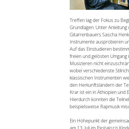
Treffen lag der Fokus zu Beg
Grundlagen. Unter Anleitung 
Gitarrenbauers Sascha Henke
Instrumente ausprobieren und
Auf das Einstudieren bestim
freien und gelösten Umgang
Musizieren nicht einzuschränk
wobei verschiedenste Stilri
klassischen Instrumenten wie
den Herkunftsländern der Tei
Krar ist ein in Äthiopien und
Hierdurch konnten die Teilneh
beispielsweise Rapmusik mis
Ein Höhepunkt der gemeinsame
am 13. Juli im Pestalozzi Ki