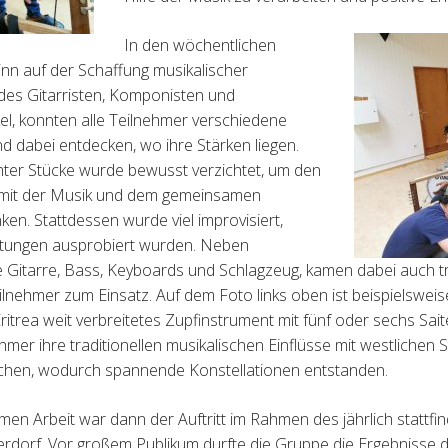
In den wöchentlichen
inn auf der Schaffung musikalischer
des Gitarristen, Komponisten und
l, konnten alle Teilnehmer verschiedene
 dabei entdecken, wo ihre Stärken liegen.
mter Stücke wurde bewusst verzichtet, um den
 mit der Musik und dem gemeinsamen
en. Stattdessen wurde viel improvisiert,
chtungen ausprobiert wurden. Neben
 Gitarre, Bass, Keyboards und Schlagzeug, kamen dabei auch tr
lnehmer zum Einsatz. Auf dem Foto links oben ist beispielsweise
 Eritrea weit verbreitetes Zupfinstrument mit fünf oder sechs Sai
mer ihre traditionellen musikalischen Einflüsse mit westlichen St
chen, wodurch spannende Konstellationen entstanden.
n Arbeit war dann der Auftritt im Rahmen des jährlich stattfi
nderdorf. Vor großem Publikum durfte die Gruppe die Ergebnisse