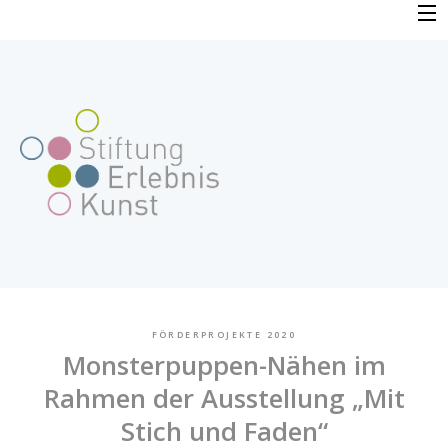
Skip
to
PROFIL
content
VERFAHREN
FAQ
BEWERBUNG
FÖRDERPROJEKTE
FÖRDERPROJEKTE 2020
Monsterpuppen-Nähen im
AKTUELLES
Rahmen der Ausstellung „Mit
Stich und Faden“