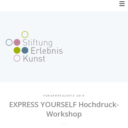
Skip
to
PROFIL
content
VERFAHREN
FAQ
BEWERBUNG
FÖRDERPROJEKTE
FÖRDERPROJEKTE 2018
EXPRESS YOURSELF Hochdruck-
AKTUELLES
Workshop