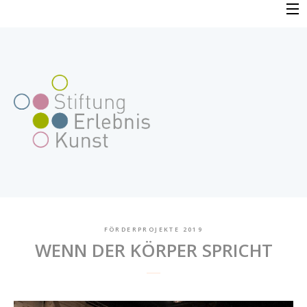
Skip
to
PROFIL
content
VERFAHREN
FAQ
BEWERBUNG
FÖRDERPROJEKTE
FÖRDERPROJEKTE 2019
WENN DER KÖRPER SPRICHT
AKTUELLES