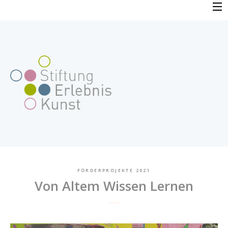
Skip
to
PROFIL
content
VERFAHREN
FAQ
BEWERBUNG
FÖRDERPROJEKTE
FÖRDERPROJEKTE 2021
Von Altem Wissen Lernen
AKTUELLES