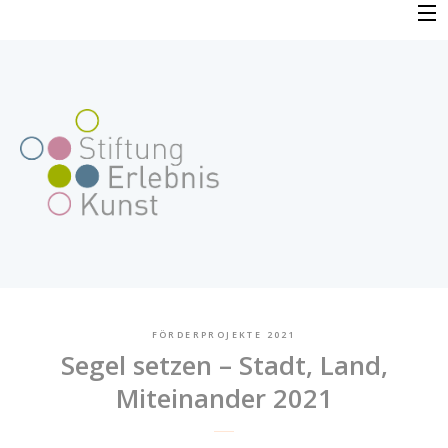
Skip
to
PROFIL
content
VERFAHREN
FAQ
BEWERBUNG
FÖRDERPROJEKTE
FÖRDERPROJEKTE 2021
Segel setzen – Stadt, Land,
AKTUELLES
Miteinander 2021