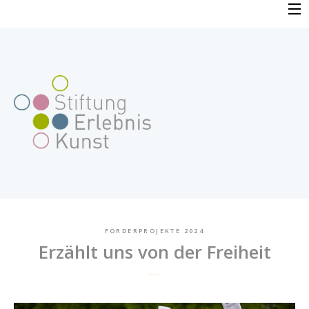
Skip
to
PROFIL
content
VERFAHREN
FAQ
BEWERBUNG
FÖRDERPROJEKTE
FÖRDERPROJEKTE 2024
Erzählt uns von der Freiheit
AKTUELLES