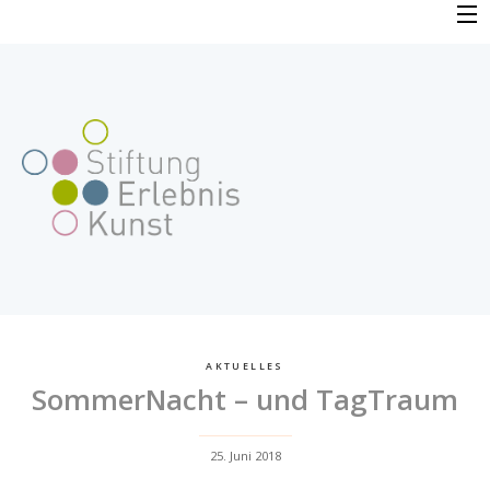
Skip
to
PROFIL
content
VERFAHREN
FAQ
BEWERBUNG
FÖRDERPROJEKTE
AKTUELLES
SommerNacht – und TagTraum
AKTUELLES
25. Juni 2018