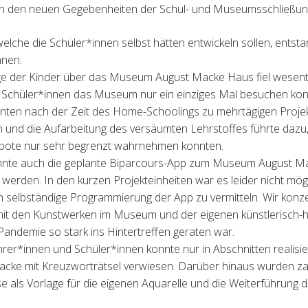
ten den neuen Gegebenheiten der Schul- und Museumsschließu
welche die Schüler*innen selbst hätten entwickeln sollen, ents
nnen.
e der Kinder über das Museum August Macke Haus fiel wesentli
ie Schüler*innen das Museum nur ein einziges Mal besuchen kon
nnten nach der Zeit des Home-Schoolings zu mehrtägigen Proj
 und die Aufarbeitung des versäumten Lehrstoffes führte dazu,
bote nur sehr begrenzt wahrnehmen konnten.
nte auch die geplante Biparcours-App zum Museum August Mac
 werden. In den kurzen Projekteinheiten war es leider nicht mögli
 selbständige Programmierung der App zu vermitteln. Wir konze
it den Kunstwerken im Museum und der eigenen künstlerisch-ha
ndemie so stark ins Hintertreffen geraten war.
er*innen und Schüler*innen konnte nur in Abschnitten realisier
acke mit Kreuzworträtsel verwiesen. Darüber hinaus wurden za
eise als Vorlage für die eigenen Aquarelle und die Weiterführung 