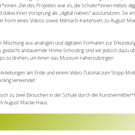
*innen. Ziel des Projektes war es, die Schüler*innen mittels di
nd dabei ihren Vorsprung als „digital natives“ auszunutzen. Sie 
in Form eines Videos sowie Mitmach-Kartensets zu August Mac
ne Mischung aus analogen und digitalen Formaten zur Erkundu
ls gedacht andauernde Home-Schooling sind wir jedoch dazu üb
lips zu drehen, um ihnen das Museum näherzubringen.
hen Anleitungen am Ende und einem Video-Tutorial zum Stopp-Mo
oling verwendet.
ch zu zwei Besuchen in der Schule durch die Kunstvermittler*
um August Macke Haus.