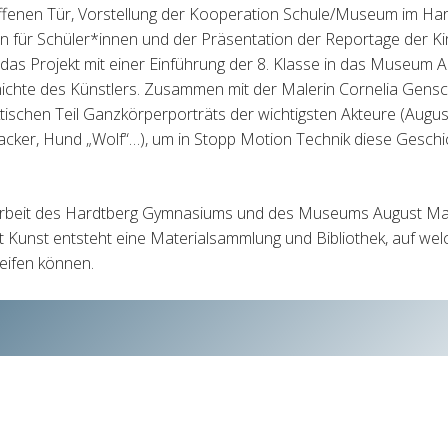
offenen Tür, Vorstellung der Kooperation Schule/Museum im H
n für Schüler*innen und der Präsentation der Reportage der Ki
as Projekt mit einer Einführung der 8. Klasse in das Museum
chte des Künstlers. Zusammen mit der Malerin Cornelia Gensc
ktischen Teil Ganzkörperporträts der wichtigsten Akteure (Augu
cker, Hund „Wolf“…), um in Stopp Motion Technik diese Geschi
rbeit des Hardtberg Gymnasiums und des Museums August Mac
ft Kunst entsteht eine Materialsammlung und Bibliothek, auf we
eifen können.