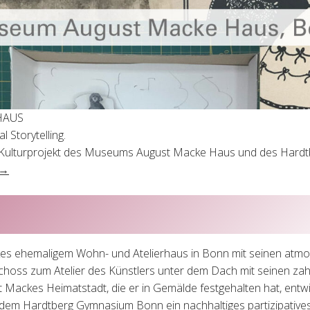
HAUS
 Storytelling.
und Kulturprojekt des Museums August Macke Haus und des Har
 →
s ehemaligem Wohn- und Atelierhaus in Bonn mit seinen at
choss zum Atelier des Künstlers unter dem Dach mit seinen zah
t Mackes Heimatstadt, die er in Gemälde festgehalten hat, ent
m Hardtberg Gymnasium Bonn ein nachhaltiges partizipatives 