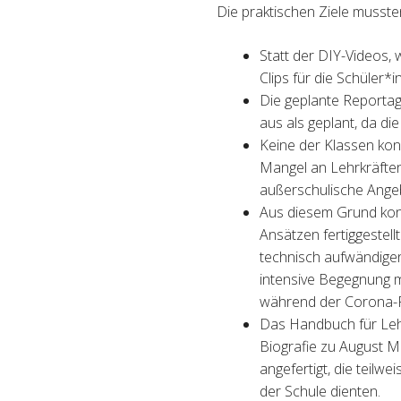
Die praktischen Ziele muss
Statt der DIY-Videos, 
Clips für die Schüler*i
Die geplante Reportag
aus als geplant, da d
Keine der Klassen ko
Mangel an Lehrkräften
außerschulische Ange
Aus diesem Grund kon
Ansätzen fertiggestellt
technisch aufwändigen
intensive Begegnung m
während der Corona-Pa
Das Handbuch für Lehr
Biografie zu August M
angefertigt, die teilw
der Schule dienten.