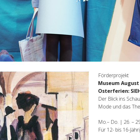
Förderprojekt
Museum August 
Osterferien: SI
Der Blick ins Scha
Mode und das Thea
Mo.– Do. | 26. – 2
Für 12- bis 16-Jähr