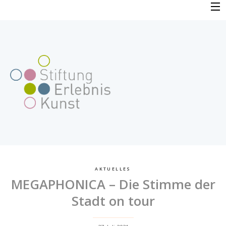
Skip
to
PROFIL
content
VERFAHREN
FAQ
BEWERBUNG
FÖRDERPROJEKTE
AKTUELLES
MEGAPHONICA – Die Stimme der
AKTUELLES
Stadt on tour