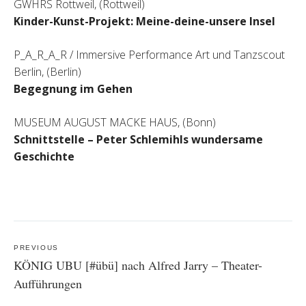
GWHRS Rottweil, (Rottweil)
Kinder-Kunst-Projekt: Meine-deine-unsere Insel
P_A_R_A_R / Immersive Performance Art und Tanzscout
Berlin, (Berlin)
Begegnung im Gehen
MUSEUM AUGUST MACKE HAUS, (Bonn)
Schnittstelle – Peter Schlemihls wundersame
Geschichte
Post
navigation
PREVIOUS
KÖNIG UBU [#übü] nach Alfred Jarry – Theater-
Aufführungen