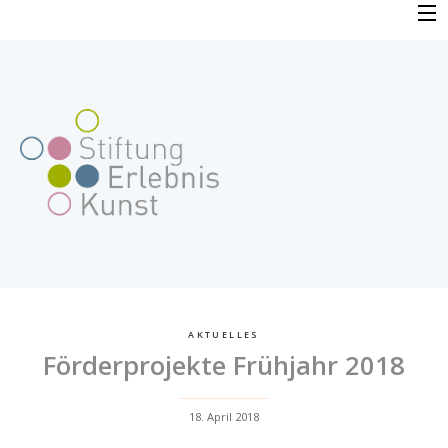
Skip
to
PROFIL
content
VERFAHREN
FAQ
BEWERBUNG
FÖRDERPROJEKTE
AKTUELLES
Förderprojekte Frühjahr 2018
AKTUELLES
18. April 2018