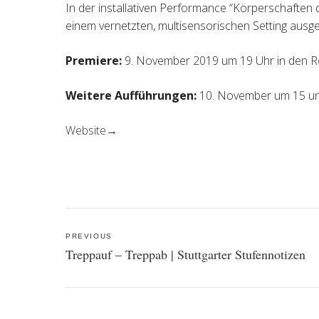
In der installativen Performance “Körperschaften d
einem vernetzten, multisensorischen Setting ausge
Premiere:
9. November 2019 um 19 Uhr in den Ro
Weitere Aufführungen:
10. November um 15 un
Website→
Post
PREVIOUS
navigation
Treppauf – Treppab | Stuttgarter Stufennotizen